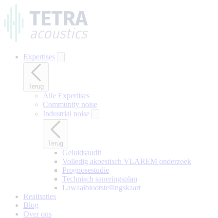
Naar
hoofdinhoud
gaan
Expertises
Terug
Alle Expertises
Community noise
Industrial noise
Terug
Geluidsaudit
Volledig akoestisch VLAREM onderzoek
Prognosestudie
Technisch saneringsplan
Lawaaiblootstellingskaart
Realisaties
Blog
Over ons