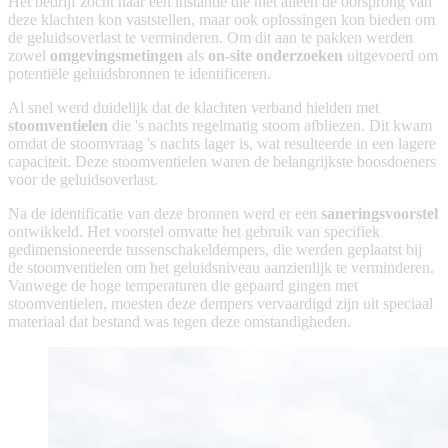
Het bedrijf zocht naar een instantie die niet alleen de oorsprong van
deze klachten kon vaststellen, maar ook oplossingen kon bieden om
de geluidsoverlast te verminderen. Om dit aan te pakken werden
zowel
omgevingsmetingen
als
on-site onderzoeken
uitgevoerd om
potentiële geluidsbronnen te identificeren.
Al snel werd duidelijk dat de klachten verband hielden met
stoomventielen
die 's nachts regelmatig stoom afbliezen. Dit kwam
omdat de stoomvraag 's nachts lager is, wat resulteerde in een lagere
capaciteit. Deze stoomventielen waren de belangrijkste boosdoeners
voor de geluidsoverlast.
Na de identificatie van deze bronnen werd er een
saneringsvoorstel
ontwikkeld. Het voorstel omvatte het gebruik van specifiek
gedimensioneerde tussenschakeldempers, die werden geplaatst bij
de stoomventielen om het geluidsniveau aanzienlijk te verminderen.
Vanwege de hoge temperaturen die gepaard gingen met
stoomventielen, moesten deze dempers vervaardigd zijn uit speciaal
materiaal dat bestand was tegen deze omstandigheden.