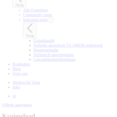
Terug
Alle Expertises
Community noise
Industrial noise
Terug
Geluidsaudit
Volledig akoestisch VLAREM onderzoek
Prognosestudie
Technisch saneringsplan
Lawaaiblootstellingskaart
Realisaties
Blog
Over ons
Werken bij Tetra
Jobs
nl
Offerte aanvragen
Kruimelpad