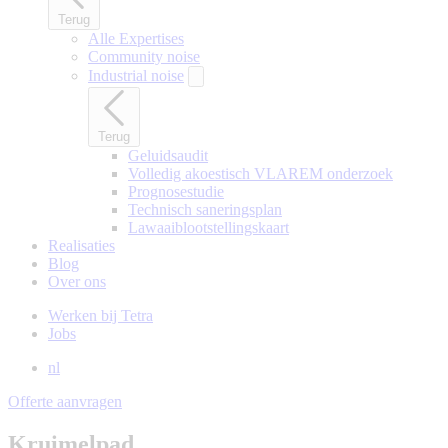
Terug
Alle Expertises
Community noise
Industrial noise
Terug
Geluidsaudit
Volledig akoestisch VLAREM onderzoek
Prognosestudie
Technisch saneringsplan
Lawaaiblootstellingskaart
Realisaties
Blog
Over ons
Werken bij Tetra
Jobs
nl
Offerte aanvragen
Kruimelpad