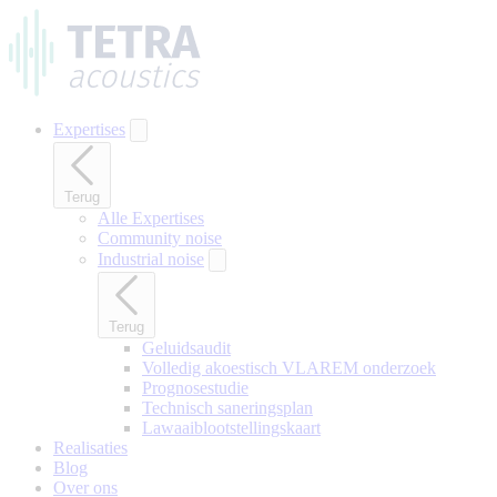
Naar
hoofdinhoud
gaan
Expertises
Terug
Alle Expertises
Community noise
Industrial noise
Terug
Geluidsaudit
Volledig akoestisch VLAREM onderzoek
Prognosestudie
Technisch saneringsplan
Lawaaiblootstellingskaart
Realisaties
Blog
Over ons