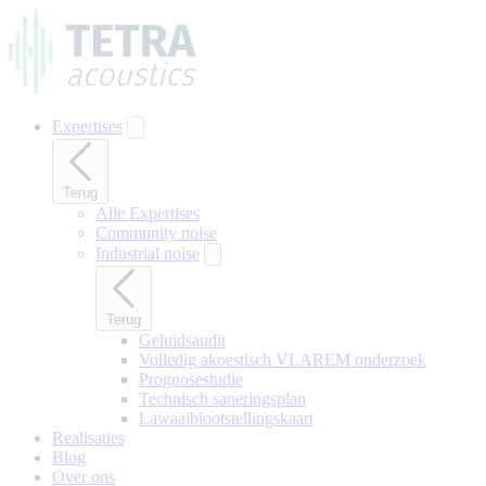
Naar
hoofdinhoud
gaan
Expertises
Terug
Alle Expertises
Community noise
Industrial noise
Terug
Geluidsaudit
Volledig akoestisch VLAREM onderzoek
Prognosestudie
Technisch saneringsplan
Lawaaiblootstellingskaart
Realisaties
Blog
Over ons