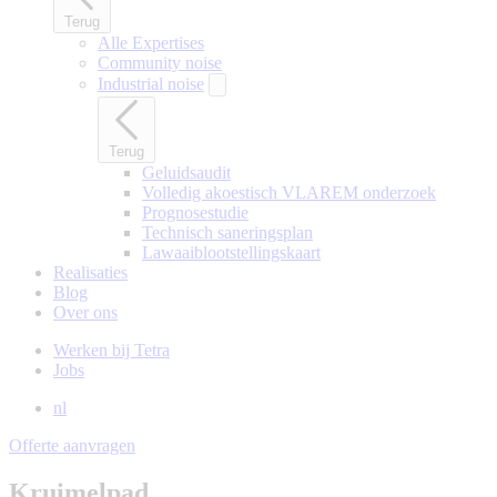
Terug
Alle Expertises
Community noise
Industrial noise
Terug
Geluidsaudit
Volledig akoestisch VLAREM onderzoek
Prognosestudie
Technisch saneringsplan
Lawaaiblootstellingskaart
Realisaties
Blog
Over ons
Werken bij Tetra
Jobs
nl
Offerte aanvragen
Kruimelpad