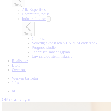
Terug
Alle Expertises
Community noise
Industrial noise
Terug
Geluidsaudit
Volledig akoestisch VLAREM onderzoek
Prognosestudie
Technisch saneringsplan
Lawaaiblootstellingskaart
Realisaties
Blog
Over ons
Werken bij Tetra
Jobs
nl
Offerte aanvragen