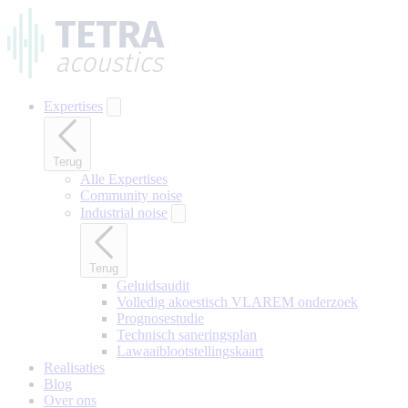
Naar
hoofdinhoud
gaan
Expertises
Terug
Alle Expertises
Community noise
Industrial noise
Terug
Geluidsaudit
Volledig akoestisch VLAREM onderzoek
Prognosestudie
Technisch saneringsplan
Lawaaiblootstellingskaart
Realisaties
Blog
Over ons