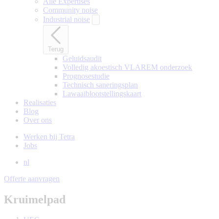
Alle Expertises
Community noise
Industrial noise
Terug
Geluidsaudit
Volledig akoestisch VLAREM onderzoek
Prognosestudie
Technisch saneringsplan
Lawaaiblootstellingskaart
Realisaties
Blog
Over ons
Werken bij Tetra
Jobs
nl
Offerte aanvragen
Kruimelpad