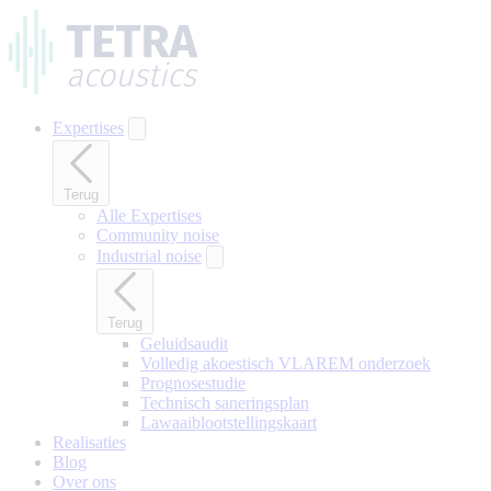
Naar
hoofdinhoud
gaan
Expertises
Terug
Alle Expertises
Community noise
Industrial noise
Terug
Geluidsaudit
Volledig akoestisch VLAREM onderzoek
Prognosestudie
Technisch saneringsplan
Lawaaiblootstellingskaart
Realisaties
Blog
Over ons