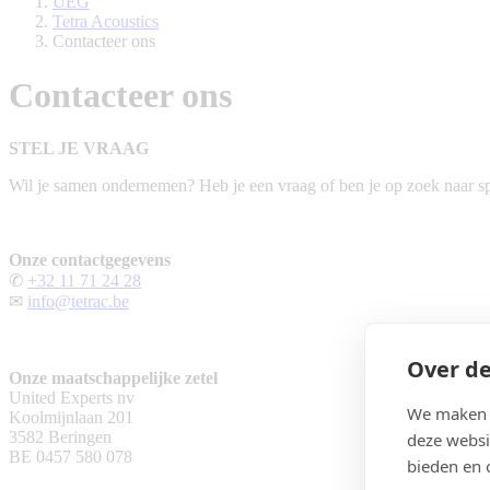
UEG
Tetra Acoustics
Contacteer ons
Contacteer ons
STEL JE VRAAG
Wil je samen ondernemen? Heb je een vraag of ben je op zoek naar spe
Onze contactgegevens
✆
+32 11 71 24 28
✉
info@tetrac.be
Over de
Onze maatschappelijke zetel
United Experts nv
We maken g
Koolmijnlaan 201
3582 Beringen
deze websi
BE 0457 580 078
bieden en 