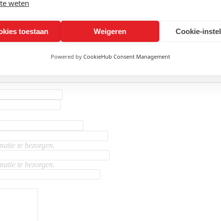
te weten
okies toestaan
Weigeren
Cookie-inste
Powered by
CookieHub Consent Management
ng van jouw persoonlijke gegevens?
Ontdek het in onze privacy policy.
matie te bezorgen.
matie te bezorgen.