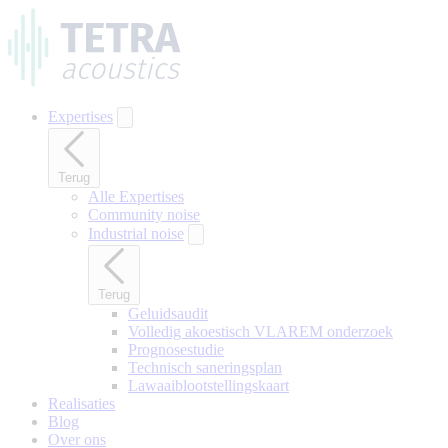
Naar
hoofdinhoud
gaan
Expertises
Terug
Alle Expertises
Community noise
Industrial noise
Terug
Geluidsaudit
Volledig akoestisch VLAREM onderzoek
Prognosestudie
Technisch saneringsplan
Lawaaiblootstellingskaart
Realisaties
Blog
Over ons