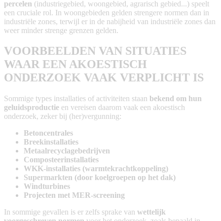
percelen
(industriegebied, woongebied, agrarisch gebied...) speelt
een cruciale rol. In woongebieden gelden strengere normen dan in
industriële zones, terwijl er in de nabijheid van industriële zones dan
weer minder strenge grenzen gelden.
VOORBEELDEN VAN SITUATIES
WAAR EEN AKOESTISCH
ONDERZOEK VAAK VERPLICHT IS
Sommige types installaties of activiteiten staan
bekend om hun
geluidsproductie
en vereisen daarom vaak een akoestisch
onderzoek, zeker bij (her)vergunning:
Betoncentrales
Breekinstallaties
Metaalrecyclagebedrijven
Composteerinstallaties
WKK-installaties (warmtekrachtkoppeling)
Supermarkten (door koelgroepen op het dak)
Windturbines
Projecten met MER-screening
In sommige gevallen is er zelfs sprake van
wettelijk
voorgeschreven normen
voor het onderzoek, zoals bepaald in