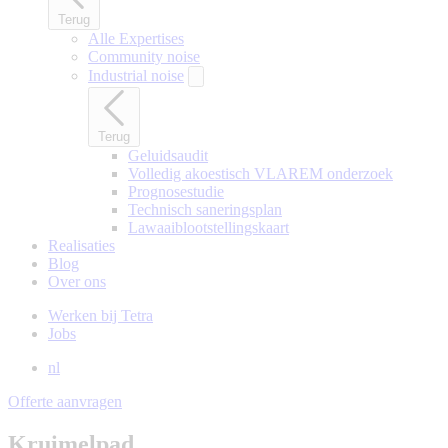
Terug
Alle Expertises
Community noise
Industrial noise
Terug
Geluidsaudit
Volledig akoestisch VLAREM onderzoek
Prognosestudie
Technisch saneringsplan
Lawaaiblootstellingskaart
Realisaties
Blog
Over ons
Werken bij Tetra
Jobs
nl
Offerte aanvragen
Kruimelpad